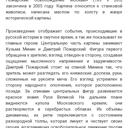
Пожарский. Освобождение Москвы» (163 х 203)
закончена в 2005 году. Картина относится к станковой
живописи, написана маслом по холсту в жанре
исторической картины.
Произведение отображает события, происходившие в
русской истории в смутное время, а так же показывает ее
главных героев. Центральную часть картины занимают
Кузьма Минин и Дмитрий Пожарский. Фигура первого
обращена х зрителю, взгляд отведен в сторону, создавая
ощущение мысленного напряжения и задумчивости.
Дмитрий Пожарский стоит за спиной Минина так, что
зритель может разглядеть его княжеские доспехи, руки,
сложенные на рукояти меча. Его взгляд устремлен в
сторону народного ополчения, которое расположено
позади. За спинами центральных фигур развевается
красное знамя Руси Великой. На дальнем плане
виднеются купола Московского кремля, они
растворяются в серебристых облаках. Их объемы
динамичны, их ритм перекликается с состоянием
разнородной толпы, которая линует и чествует своих
героев, возглавивших освободительное движение против