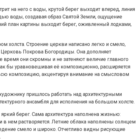
ит на него с воды, крутой берег выходит вперед, линия
адью воды, создавая образ Святой Земли, ощущение
дний план картины выходит берег, оживленный лодками,
м холста. Строение церкви написано легко и смело,
на Церковь Покрова Богородицы. Она дополняет
е время они скромны и не затеняют величие главного
ак бы уравновешивая её композиционно, расширяется
 всю композицию, акцентируя внимание на смысловом
 художнику пришлось работать над архитектурными
тектурного ансамбля для исполнения на большом холсте.
яркий берег. Сама архитектура наполнена жизнью:
чти в нем растворяется. Летние облака наполнены солнцем
зведение смело и широко. Отчетливо видны рисующие
.