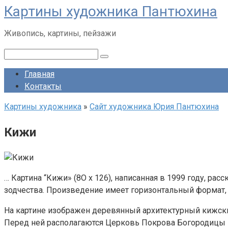
Картины художника Пантюхина
Перейти
к
Живопись, картины, пейзажи
контенту
Поиск:
Главная
Контакты
Картины художника
»
Сайт художника Юрия Пантюхина
Кижи
… Картина “Кижи» (8О х 126), написанная в 1999 году, р
зодчества. Произведение имеет горизонтальный формат,
На картине изображен деревянный архитектурный кижски
Перед ней располагаются Церковь Покрова Богородицы и 