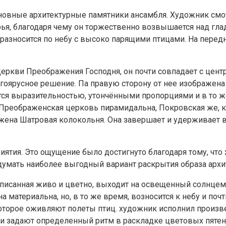
новные архитектурные памятники ансамбля. Художник смотр
рья, благодаря чему он торжественно возвышается над гл
м разносится по небу с высоко парящими птицами. На пере
кви Преображения Господня, он почти совпадает с центро
ногоярусное решение. Па правую сторону от нее изображе
тся выразительностью, утончёнными пропорциями и в то ж
Преображенская церковь пирамидальна, Покровская же, к
ожена Шатровая колокольня. Она завершает и удерживает
ятия. Это ощущение было достигнуто благодаря тому, что
думать наиболее выгодный вариант раскрытия образа архи
писанная живо и цветно, выходит на освещенный солнцем 
а материальна, но, в то же время, возносится к небу и по
, которое оживляют полеты птиц. художник исполнил прои
 и задают определенный ритм в раскладке цветовых пятен