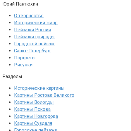
Юрий Пантюхин
О творчестве
Исторический жанр
Пейзажи России
Пейзажи природы
Городской пейзаж
Санкт-Петербург
Портреты
Рисунки
Разделы
Исторические картины
Картины Ростова Великого
Картины Вологды
Картины Пскова
Картины Новгорода
Картины Суздаля
Городские пейзажи