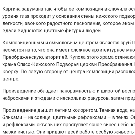
Картина задумана так, чтобы ее композиция включила ос
уровня глаз проходит у основания стены кижского подво
легкости, звонкого радостного песнопения, которое эко
вдали виднеются цветные фигурки людей.
Композиционным и смысловым центром является сруб Цер
несмотря на то, что она имеет сложное архитектурное м
Преображенскую, вторит ей. Купола этого храма отличаю
храма Спасо-Кижского Подворья церкви Преображения. 
кверху. По левую сторону от центра композиции распол
центре.
Произведение обладает панорамностью и широтой воспри
набросками и этюдами с нескольких ракурсов, затем при
Произведение дышит летним колоритом. Темная вода, на
бликами — на солнце, цветными рефлексами — в тенях. Он
и рефлексами, сквозь них проступает ясное синее небо
мазки кистью. Они придают всей работе особую живость