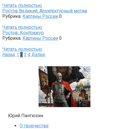
Читать полностью
Ростов Великий. Архитектурный мотив
Рубрика:
Картины России
0
Читать полностью
Ростов. Контражур
Рубрика:
Картины России
0
Читать полностью
Пагинация
Назад
1
2
3
4
Далее
записей
Юрий Пантюхин
О творчестве