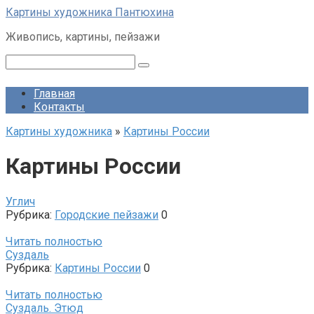
Перейти
Картины художника Пантюхина
к
Живопись, картины, пейзажи
контенту
Поиск:
Главная
Контакты
Картины художника
»
Картины России
Картины России
Углич
Рубрика:
Городские пейзажи
0
Читать полностью
Суздаль
Рубрика:
Картины России
0
Читать полностью
Суздаль. Этюд